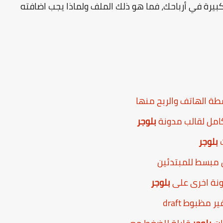
خسارة كبيرة في أرباحك، فما هو ذلك الملف ولماذا يجب اضافته
طة الهاتف والربح منها
كامل لقالب مدونة
بلوجر
ت
بلوجر
مبسط للمبتدئين
ونة اخرى على
بلوجر
مظبوط draft