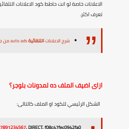
الاعلانات خاصة لو انت حاطط كود الاعلانات التلقا
تعرف اكثر.
شرح الاعلانات
التلقائية
auto ads من جوجل وهل هى مفيدة أم لا
ازاى اضيف الملف ده لمدونات بلوجر؟
الشكل الرئيسي للكود او الملف كالتالى:
7891234567
, DIRECT, f08c47fec0942fa0