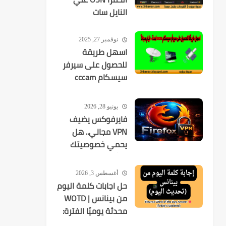
النايل سات
نوفمبر 27, 2025
اسهل طريقة
للحصول على سيرفر
سيسكام cccam
لمدة 10 ايام مجانآ
يونيو 28, 2026
فايرفوكس يضيف
VPN مجاني.. هل
يحمي خصوصيتك
فعلًا؟
أغسطس 3, 2026
حل اجابات كلمة اليوم
من بينانس | WOTD
محدثة يوميًا الفترة:
2026-08-03 إلى