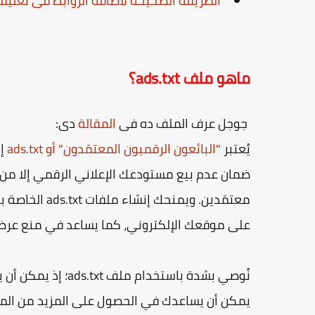
الطريقة الصحيحة لأضافة الروابط فى تعليق
ماهو ملف ads.txt؟
جوجل عرف الملف ده فى
المقالة
دى:
يُعتبر
"البائعون الرقميون المعتمَدون" أو ads.txt
معتمَدين. ويمن
على موقعك الإلكتروني، كما يساعد في منع عرض 
نُوصي بشدة باستخدا
يمكن أن يساعدك في الحصول على المزيد من المبال