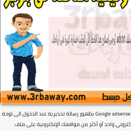
تفاجئ العديد من اصحاب حسابات جوجل ادسنس Google adsense بظهور رسالة تحذيرية عند الدخول الى لوحة
كتروني واحد أو أكثر من مواقعك الإلكترونية على ملف