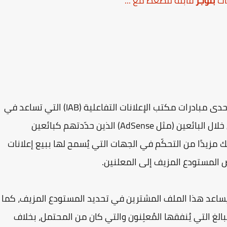
ات
بلوجر
قابلة للضغط مع ...
إحدى مبادرات مكتب الإعلانات التفاعلية (IAB) التي تساعد في
ضمان عدم بيع مستودعك الإعلاني الرقمي إلا من خلال البائعين (مثل AdSense) الذين حدّدتهم كبائعين
حك إنشاء ملفات ads.txt الخاصة بك مزيدًا من التحكّم في الجهات التي يُسمح لها ببيع إعلانات
المستودع المزيف إلى المعلنين.
م ملف ads.txt؛ إذ يمكن أن يساعد هذا الملف المشترين في تحديد المستودع المزيف، كما
غ التي يُنفقها المُعلِنون والتي كان من المحتمل، بخلاف