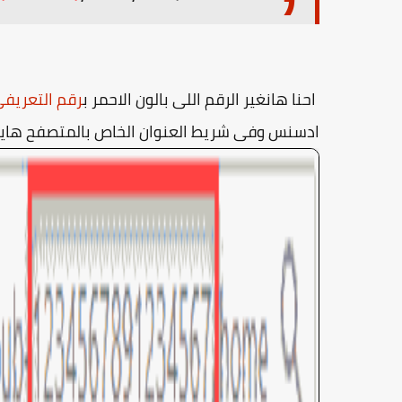
احنا هانغير الرقم اللى بالون الاحمر ب
رقم التعريفي
ادسنس وفى شريط العنوان الخاص بالمتصفح هاي