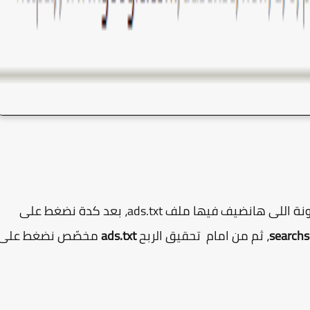
وتحديد المدونة اللى هانضيف فيها ملف ads.txt، بعد كدة نضغط على
searchs
، ثم من امام تحقيق الربح ‏
ads.txt
مخصّص نضغط على