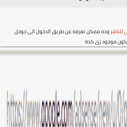
 للناشر
وده ممكن نعرفه عن طريق الدخول الى جوجل
كون موجود زى كدة