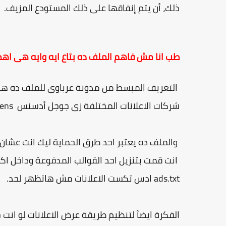
ذلك، أن يتم إنفاقها على ذلك المستودع المزيف.
طب انا مش فاهم الملف ده بتاع ايه وايه هى اهم
التعريف المبسط من مدونة عرباوى للملف ده هو
شركات الاعلانات المختلفة زى جوجل أدسنس adsens.
والملف ده يعتبر احد طرق الحماية ليك انت عشان
انت قمت بتنزيل احد القوالب المدفوعة وداخل ا
ads.txt ادس تكست الاعلانات مش هاتظهر لحد.
الفكرة ايضآ لتنظيم طريقة عرض الاعلانات لو ان