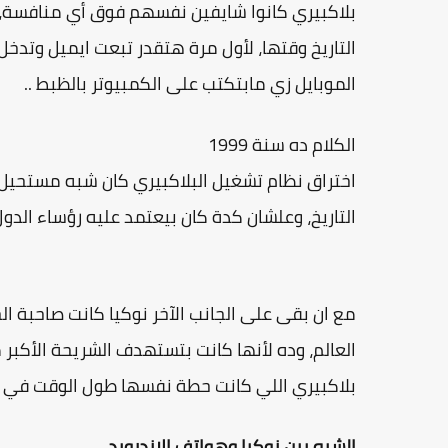
بلاكبيري كانوا شايفين نفسهم فوق أي منافسة، 
التاريخ وقتها، لأول مرة هتقدر تبعت ايميل وتدخل
الموبايل زي مابتكتب على الكمبيوتر بالظبط ..
الكلام ده سنة 1999
اختراق نظام تشغيل البلاكبيري كان شبه مستحيل،
التاريخ، وعلشان كدة كان بيعتمد عليه رؤساء الدول
مع ان بقى على الجانب الآخر نوكيا كانت صاحبة 
العالم، وده لأنها كانت بتستهدف الشريحة الأكب
بلاكبيري اللي كانت حطة نفسها طول الوقت في فئة الـ nd
الشبه بين نوكيا وهواتف الاندرويد