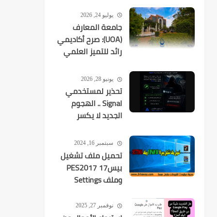
يوليو 24, 2026
جامعة المعارف
(UOA): صرح أكاديمي
رائد للتميز العلمي
في العراق
يونيو 28, 2026
تحذير لمستخدمي
Signal .. الهجوم
الجديد لا يكسر
التشفير بل
يستهدفك
سبتمبر 16, 2024
تحميل ملف تشغيل
بيس17 PES2017
وملف Settings
نوفمبر 27, 2025