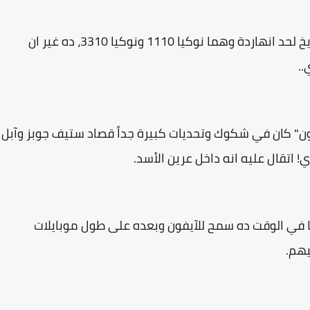
نوكيا هي صاحبة الموبايلات الأكثر مبيعاً في التاريخ لحد انهاردة وهما نوكيا 1110 ونوكيا 3310، ده غير ان
..
ارت فون" كان في شكوك وتحديات كبيرة جداً قصاد ستيف جوبز وآبل
! اتقال عليه انه داخل عرين الأسد.
كيا في الوقت ده سمح للآيفون وبعده على طول موبايلات
يهم.