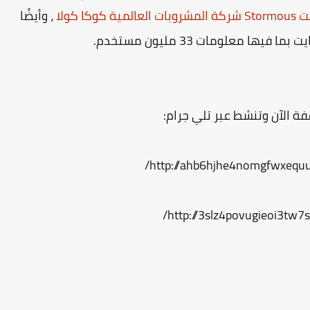
عالمية كوكا كولا
، وأيضًا
http://ahb6hjhe4nomgfwxequu
http://3slz4povugieoi3tw7