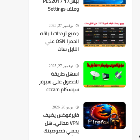
بيس17 PES2017
وملف Settings
نوفمبر 27, 2025
جميع ترددات الباقه
الحمرا OSN علي
النايل سات
نوفمبر 27, 2025
اسهل طريقة
للحصول على سيرفر
سيسكام cccam
لمدة 10 ايام مجانآ
يونيو 28, 2026
فايرفوكس يضيف
VPN مجاني.. هل
يحمي خصوصيتك
ت
فعلًا؟