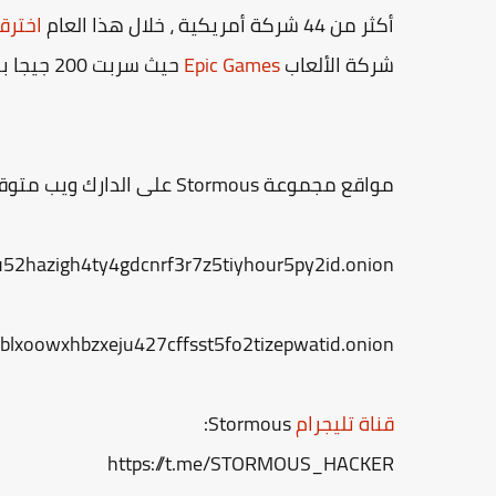
أكثر من 44 شركة أمريكية ، خلال هذا العام
اخترقت Stormous شركة المشروبات ال
شركة الألعاب
Epic Games
حيث سربت 200 جيجا بايت بما فيها معلومات 33 مليون مستخدم.
مواقع مجموعة Stormous على الدارك ويب متوقفة الآن وتنشط عبر تلي جرام:
52hazigh4ty4gdcnrf3r7z5tiyhour5py2id.onion/
sblxoowxhbzxeju427cffsst5fo2tizepwatid.onion/
قناة تليجرام
Stormous:
https://t.me/STORMOUS_HACKER