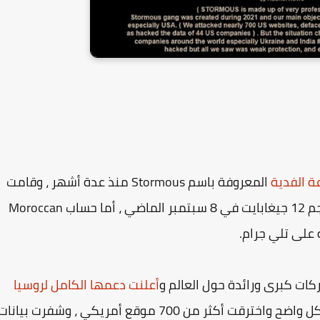
 الفدية
المعروفة باسم Stormous منذ عدة أشهر ، وقامت
بتسريب البيانات على قناتها الخاصة بتليقرام ، بحجم 12 جيغابايت في 8 سبتمبر الماضي ، أما حساب Moroccan
أعلنت دعمها الكامل لروسيا
وأعلنت عدائها للغرب بشكل واضح واخترقت أكثر من 700 موقع أمريكي ، وشفرت بيانا