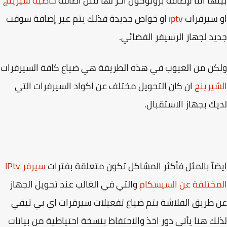
ها اما لإضافة بروتوكول اخر لها مثل اضافة
خاصية شيرينج
سيرفرات
iptv
او خواص جديدة فذلك يتم عبر إضافة سوفت
د لجهاز الرسيفر الفضائي.
ن من العيوب في هذه الطريقة هي ضياع كافة السيرفرات
يرينج
ان كان التحويل مختلف عن اكواد السيرفرات التي
ك بجهاز الاستقبال.
آ بالمثل فأكثر المشاكل تكون متعلقة بفترات
سيرفر IPtv
ختلفة عن السيسكام
والتي في الغالب عند تحويل الجهاز
طريق الفلاشة يتم ضياع تفعيلات سيرفرات اي بي تيفي
ك هنا يأتي دور اخذ والاحتفاظ بنسخة احتياطية من بيانات