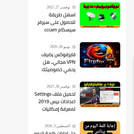
المطورين؟
نوفمبر 27, 2025
اسهل طريقة
للحصول على سيرفر
سيسكام cccam
لمدة 10 ايام مجانآ
يونيو 28, 2026
فايرفوكس يضيف
VPN مجاني.. هل
يحمي خصوصيتك
فعلًا؟
نوفمبر 30, 2025
تحميل ملف Settings
اعدادات بيس 2019
لمعرفة إمكانيات
تشغيل اللعبة
أغسطس 3, 2026
حل اجابات كلمة اليوم