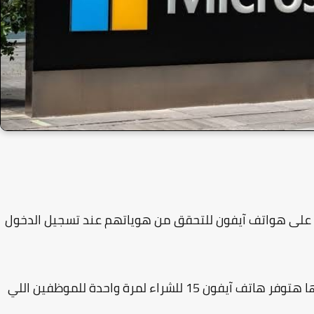
على هواتف آيفون للتحقق من هوياتهم عند تسجيل الدخول
وهتعمل خطوة علشان تسهل التحول ده وهي انها هتوفر هاتف آيفون 15 للشراء لمرة واحدة للموظفين اللي