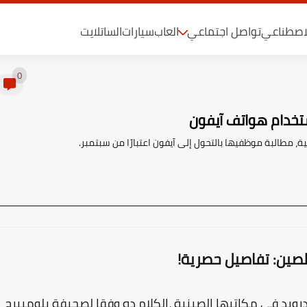
لاصطناعي
تواصل اجتماعي
العاب
سيارات
الساتلايت
0
تخدام هواتف آيفون
 مطالبة موظفيها بالتحول إلى آيفون اعتبارًا من سبتمبر.
صين: تفاصيل حصرية!
ويد في مكاتبها الصينية ،الكلام ده وفقا لصحيفة بلومبيرج