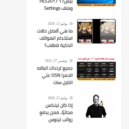
بيس17 PES2017
وملف Settings
يوليو 12, 2026
ما هي أفضل حالات
استخدام الهواتف
الذكية للطلاب؟
نوفمبر 27, 2025
جميع ترددات الباقه
الحمرا OSN علي
النايل سات
يوليو 21, 2026
إذا كان لينكس
مجانيًا.. فمن يدفع
رواتب لينوس
تورفالدز وآلاف