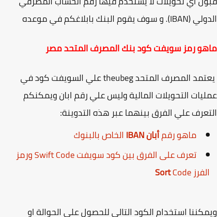
ل أي تحويلات لا يستخدم فيها رقم الحساب المصرفي
و سوف يقوم البنك بابلاغكم في موعده
و رمز سويفت كود بنك المصرف المتحد مصر
يعتمد المصرف المتحد theubeg علي السويفت كود في
يات التحويلات المالية وليس علي رقم ابان ويمكنكم
عرف علي الفرق بينهما عبر هذه التدوينة:
ماهو رقم
أبان IBAN
الخاص بالبنوك
تعرف على الفرق بين كود سويفت Swift Code ورمز
لفرز
Code
Sort
كننا استخدام الكود التالي للحصول علي الحوالة او