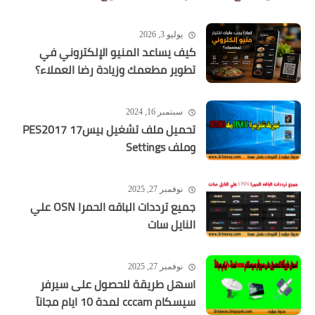
يوليو 3, 2026
كيف يساعد المنيو الإلكتروني في
تطوير مطعمك وزيادة رضا العملاء؟
سبتمبر 16, 2024
تحميل ملف تشغيل بيس17 PES2017
وملف Settings
نوفمبر 27, 2025
جميع ترددات الباقه الحمرا OSN علي
النايل سات
نوفمبر 27, 2025
اسهل طريقة للحصول على سيرفر
سيسكام cccam لمدة 10 ايام مجانآ