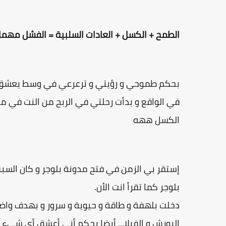
الطمح + الكسل + العادات السلبية = الفشل مهم
بحكم طموحي و رؤيتي و ترعرعي في وسط يعشق ال
في الواقع و بدأت رحلتي في الربح من النت في مجا
الكسل ههه
إستقر بي الزمن في فتح مدونة بلوجر و كان الس
بلوجر كما تقرأ انت الأن.
دخلت بلهفة و طاقة و حيوية و سرور و بهدف واضح و 
البورش و الفيلا... أيضا بحكم أني أعشق أي شيء 