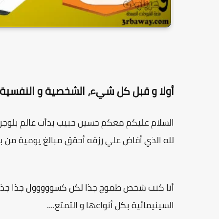
أولا و قبل كل شيء، الشخصية و النفسية 
السلام عليكم معكم حسين حبيب بدأت عالم بلوجر م
لله الذي أفاض علي رزقه أحقق مبالغ يومية من بلوجر جدأ محتر
أنا كنت شخص طموح جذا لكن كسووووول جذا جذا جذ
السينيمائية بكل أنواعها و التمتع....