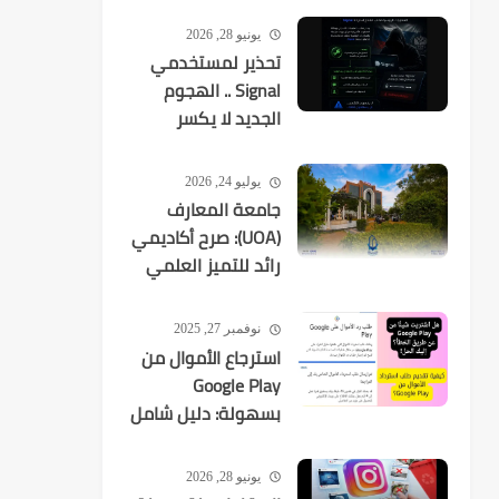
يونيو 28, 2026
تحذير لمستخدمي
Signal .. الهجوم
الجديد لا يكسر
التشفير بل
يستهدفك
يوليو 24, 2026
جامعة المعارف
(UOA): صرح أكاديمي
رائد للتميز العلمي
في العراق
نوفمبر 27, 2025
استرجاع الأموال من
Google Play
بسهولة: دليل شامل
لكل عمليات الشراء
يونيو 28, 2026