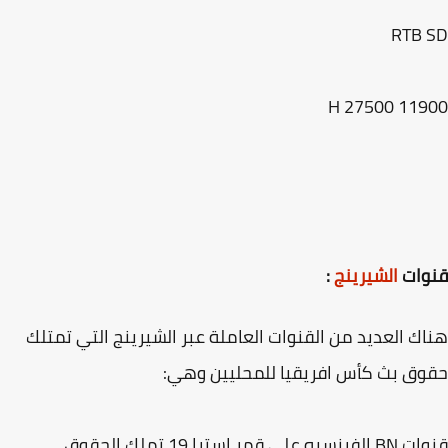
RTB 
11900 H 
وات
الشيرينج
:
ك العديد من القنوات العاملة عبر الشيرينج التي تمتلك
ق بث كأس افريقيا للمحليين وهي:
 على قمر استرا 19 تملك الحقوق