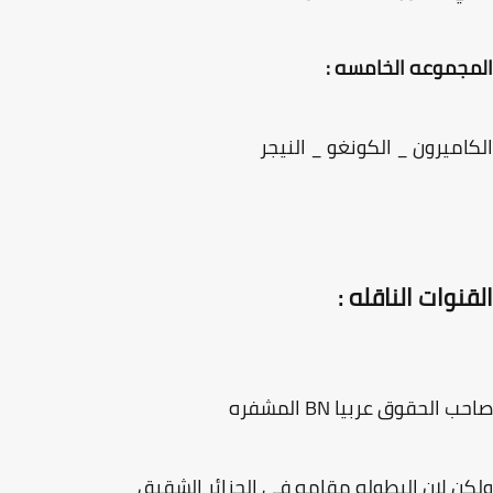
جموعه الخامسه :
اميرون _ الكونغو _ النيجر
نوات الناقله :
 الحقوق عربيا BN المشفره
ن لان البطوله مقامه في الجزائر الشقيق