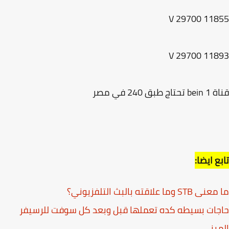
11855 V 
11893 V 
ج طبق 240 في مصر
ع ايضا:
 وما علاقته بالبث التلفزيوني؟
ات بسيطه كده تعملها قبل وبعد كل سوفت للرسيفر
يني