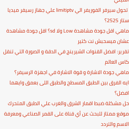
تحول سيرفر الفوريفر الي limitiptv علي جهاز رسيفر ميديا
2525؟
ماهي اقل جودة مشاهدة Low ولا sd؟ اقل جودة مشاهدة
ان ميسحبش نت كتير
ير: افضل القنوات الشيرينج في الدقة و الصورة التي تنقل
 العالم
ي جودة الاشارة و قوة الاشارة في اجهزة الرسيفر؟
 الفرق بين الطبق المسطح والطبق اللى بعمق وايهما
ضل؟
مشكلة ضبط اقمار الشرق والغرب علي الطبق المتحرك
ع ممتاز للبحث عن أي قناة على القمر الصناعي ومعرفة
سم والتردد