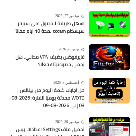
نوفمبر 27, 2025
اسهل طريقة للحصول على سيرفر
سيسكام cccam لمدة 10 ايام مجانآ
يونيو 28, 2026
فايرفوكس يضيف VPN مجاني.. هل
يحمي خصوصيتك فعلًا؟
أغسطس 3, 2026
حل اجابات كلمة اليوم من بينانس |
WOTD محدثة يوميًا الفترة: 2026-08-
03 إلى 2026-08-09
نوفمبر 30, 2025
تحميل ملف Settings اعدادات بيس