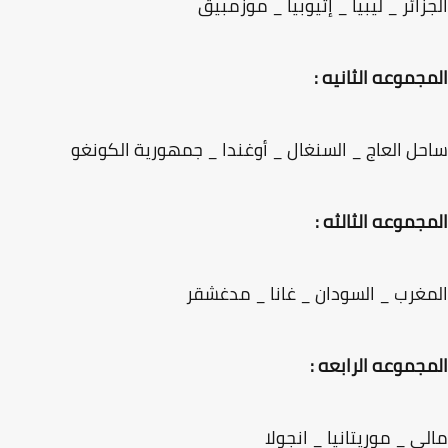
زائر _ ليبيا _ إثيوبيا _ موزمبيق
جموعه الثانيه :
ل العاج _ السنغال _ أوغندا _ جمهورية الكونغو
جموعه الثالثه :
غرب _ السودان _ غانا _ مدغشقر
جموعه الرابعه :
ي _ موريتانيا _ انجولا