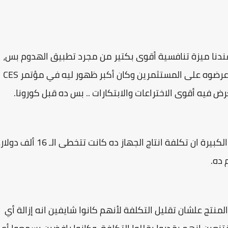
 لا احنا لازم يكون عندنا ميزة تنافسية أقوى بكتير من مجرد تطبيق الهدوم بس،
وفعلاً اشتغلوا وعملوا Prototype للجهاز الجديد وعرضوه على المستثمرين وكان أكبر ظهور ليه في مؤتمر CES
فيه أقوى الاختراعات والابتكارات .. بس ده قبل كورونا.
قدروا يقنعوا كام مستثمر بالمنتج، لكن المشكلة الكبيرة ان تكلفة انتاج الجهاز ده كانت تتخطى الـ 16 ألف دو
 ده.
نتج علشان تقليل التكلفة لأنهم كانوا شايفين انه إزالة أي