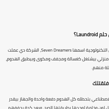
في شركة ناشئة في اليابان متخصصة في الحلول التكنولوجية اسمها Seven Dreamers، الشركة دي عملت
هاز منزلي بيشتغل كغسالة ومجفف ومكوى وبيطبق الهدوم،
لة منهم.
هو شغال بالذكاء الاصطناعي بتحطله كل الهدوم دفعة واحدة والجهاز بيقدر
كل لون وخامة لوحدها بطريقتها الصح، وبعد كدة يجففهم