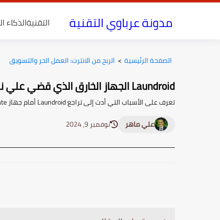
مدونة عرباوي التقنية
التقنية
الذكاء ا
الصفحة الرئيسية
>
الربح من الانترت: العمل الحر والتسويق
Laundroid الجهاز الخارق الذي قضي علي نفسه بالتكلفة
تعرف على الأسباب التي أدت إلى تراجع Laundroid أمام جهاز FoldiMate، وكيف كانت القرارات الإدارية لها تأثير كبير على مستقبل الشركة.
علي ماهر
نوفمبر 9, 2024