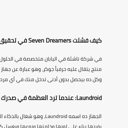
كيف فشلت Seven Dreamers في تحقيق حلم Laundroid؟
منتج يتقال عليه حرفياً جوكر، وهو عبارة عن ج
وكل ده بيحصل بدون أدنى تدخل منك في أي مرح
Laundroid: عندما ترد العظمة في صدرك فتقتلك
الجهاز ده اسمه Laundroid، و
يفرزها بناء على لونها وخامتها ونوعها ويغسل 