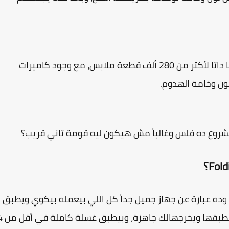
كل ده بيحصل عن طريق قاعدة بيانات داخلية فيها داتا لأكتر من 280 ألف قطعة ملابس، مع وجود كاميرات
ون وخامة الهدوم.
مشروع ده فلس وغالباً مش هيكون ليه قومة تاني قريب؟
ي منافس قوي جداً من 2012 اسمه FoldiMate، وده عبارة عن جهاز جميل جداً كل اللي بيعمله بيكوي ويطبق
الهدوم، انت بس حطله الهدوم وهو هيظبطها ويطبقها 