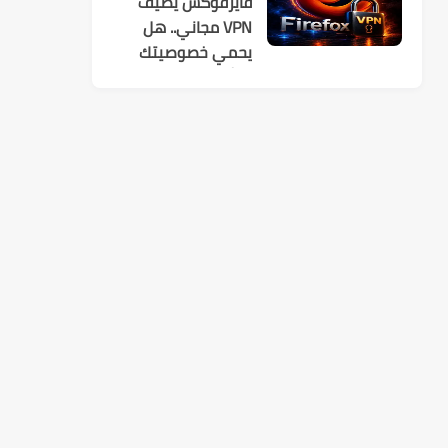
فايرفوكس يضيف
VPN مجاني.. هل
يحمي خصوصيتك
فعلًا؟