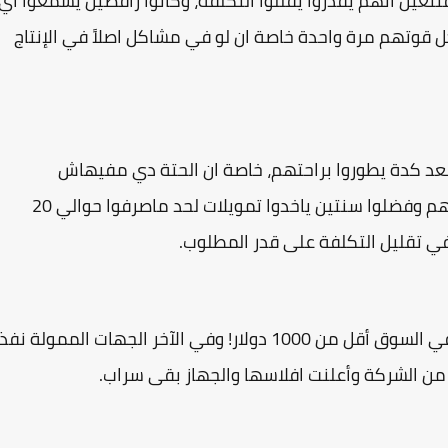
تنعين انهم يقدروا يقللوا التكلفة، وكانوا رافضين يسمعوا أي
كل قوتهم مرة واحدة خاصة ان لو في مشاكل اصلاً في الإنتاج
بعد كدة يطوروا براحتهم، خاصة ان الحتة دي مفيهاش
منافسين غير واحد بس، لكن هما أصروا على عنادهم وفضلوا سنتين ياخدوا تمويلات لحد ماصرفوا حوالي 20
 في تقليل التكلفة على قدر المطلوب.
خاصة ان جهاز FoldiMate المنافس كانت تكلفته في السوق أقل من 1000 دولار! وفي الآخر الجهات الممولة نفذ
من الشركة وأعلنت افلاسها والجهاز بقى سراب.