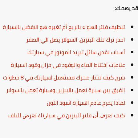
 يهمك:
تنظيف فلتر الهواء بالريح أم تغيره هو الافضل بالسيارة
احذر ترك تنك البنزين، السولار يصل الي الصفر
أسباب نقص سائل تبريد الموتور في سيارتك
علامات اختلاط الماء والوقود في خزان وقود السيارة
شرح كيف تختار محرك مستعمل لسيارتك في 8 خطوات
الفرق بين سيارة تعمل بالبنزين وسيارة تعمل بالسولار
لماذا يخرج عادم السيارة اسود اللون
ﻛﻴﻒ ﺗﻌﺮﻑ ﺃﻥ ﻓﻠﺘﺮ ﺍﻟﺒﻨﺰﻳﻦ ﻓﻲ ﺳﻴﺎﺭﺗﻚ ﺗﻌﺮﺽ ﻟﻠﺘﻠﻒ