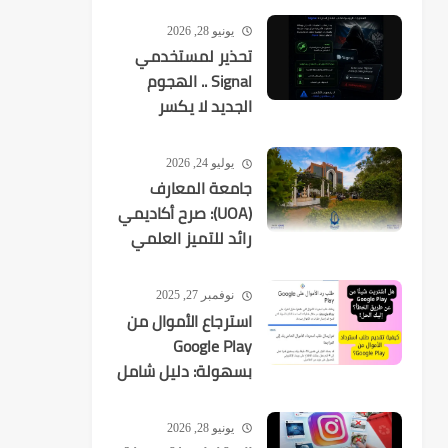
يونيو 28, 2026
تحذير لمستخدمي
Signal .. الهجوم
الجديد لا يكسر
التشفير بل
يستهدفك
يوليو 24, 2026
جامعة المعارف
(UOA): صرح أكاديمي
رائد للتميز العلمي
في العراق
نوفمبر 27, 2025
استرجاع الأموال من
Google Play
بسهولة: دليل شامل
لكل عمليات الشراء
يونيو 28, 2026